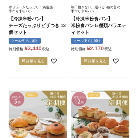
ボリュームたっぷり！満足感
毎日飽きない。選べる5種の贅沢
手作り米粉パン
手作り米粉パン
【冷凍米粉パン】
【冷凍米粉食パン】
チーズたっぷりピザつき 13
米粉食パン５種類バラエテ
個セット
ィセット
クール便でお届け
クール便でお届け
¥
3,440
¥
2,170
特別価格
税込
特別価格
税込
詳細を見る
詳細を見る