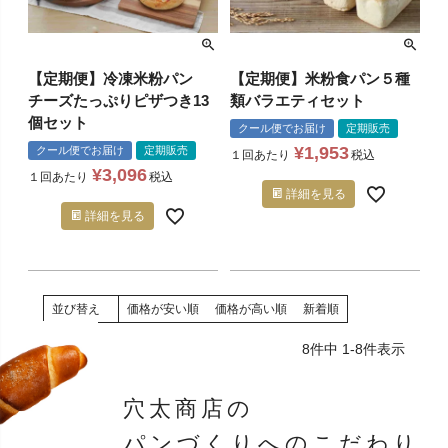
【定期便】冷凍米粉パン
【定期便】米粉食パン５種
チーズたっぷりピザつき13
類バラエティセット
個セット
クール便でお届け
定期販売
¥
1,953
クール便でお届け
定期販売
１回あたり
税込
¥
3,096
１回あたり
税込
詳細を見る
詳細を見る
並び替え
価格が安い順
価格が高い順
新着順
8
件中
1
-
8
件表示
穴太商店の
パンづくりへの
こだわり