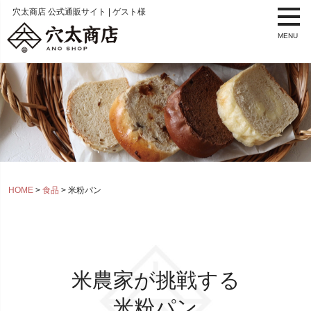
穴太商店 公式通販サイト | ゲスト様
MENU
HOME
食品
米粉パン
米農家が挑戦する
米粉パン