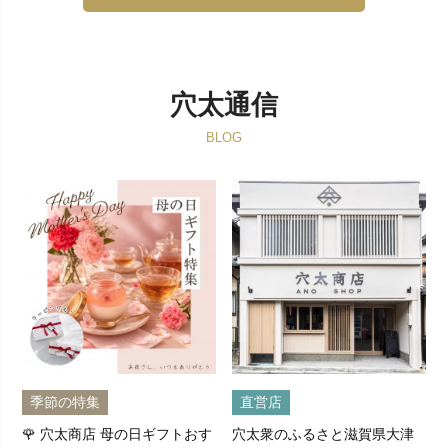
穴太通信
BLOG
季節の特集
直営店
🌹 穴太商店 母の日ギフトおす
穴太衆のふるさと滋賀県大津