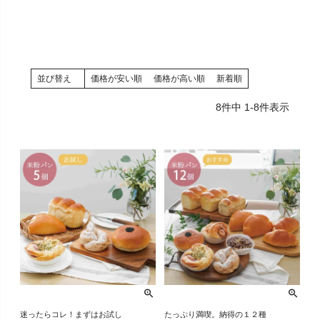
並び替え
価格が安い順
価格が高い順
新着順
8
件中
1
-
8
件表示
迷ったらコレ！まずはお試し
たっぷり満喫。納得の１２種