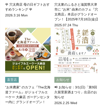
🌹 穴太商店 母の日ギフトおす
穴太衆のふるさと滋賀県大津
すめランキング 🌹
市に “お米” 由来のカフェ『穴
太商店』本店がグランドオー
2026.3.16 Mon
プン！【2025年7月18日(金)】
2025.07.24 Thu
直営店
お知らせ
“お米農家” のカフェ『The北海
📢 お知らせ：3/1(日)「第9回
道ファーム』がジョイフルエ
久留里新酒まつり」出店のお
ーケー 大麻店 ガーデンセンタ
知らせ
ー内に グランドオープン！
2026.2.25 Wed