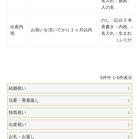
名入れ：新姓、また
人の名
のし：紅白 5 本 
出産内
表書き：内祝、出
お祝いを頂いてから 1 ヶ月以内
祝
名入れ：生まれた
（ふりがな入
5
件中
1
-
5
件表示
結婚祝い
法要・香典返し
快気祝い
出産祝い
お礼・お返し