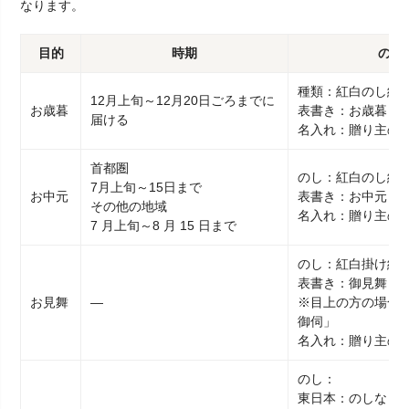
なります。
目的
時期
のし
種類：紅白のし紙
12月上旬～12月20日ごろまでに
お歳暮
表書き：お歳暮
届ける
名入れ：贈り主の
首都圏
のし：紅白のし紙
7月上旬～15日まで
お中元
表書き：お中元
その他の地域
名入れ：贈り主の
7 月上旬～8 月 15 日まで
のし：紅白掛け紙
表書き：御見舞
お見舞
―
※目上の方の場合
御伺」
名入れ：贈り主の
のし：
東日本：のしなし・