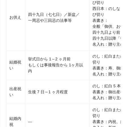
び切り
西日本：のしなし・
四十九日（七七日）／新盆／
び切り
お供え
一周忌や三回忌の法事等
表書き：
全般「御供、お供
四十九日より前「
四十九日以降「御
名入れ：贈り主の
のし：紅白または金
挙式日から 1～2 ヶ月前
結婚祝
切り
もしくは事後報告から 1ヶ月以
い
表書き：寿、御結
内
名入れ：贈り主の
のし：紅白 5 本 
出産祝
生後 7 日～1 ヶ月程度
表書き：御出産祝、
い
名入れ：贈り主の
のし：紅白または金
切り
結婚内
―
表書き：内祝、結
祝