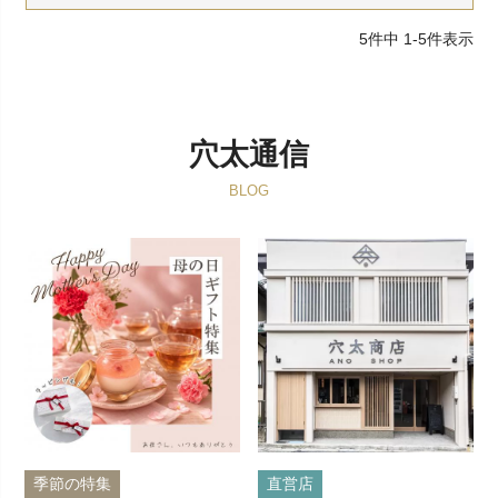
5
件中
1
-
5
件表示
穴太通信
BLOG
季節の特集
直営店