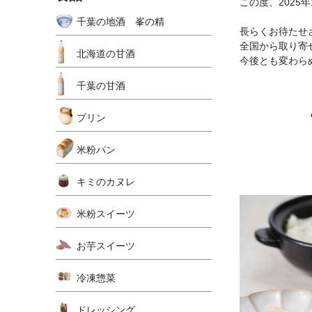
この度、2025
千葉の地酒 峯の精
長らくお待たせ
全国から取り寄
北海道の甘酒
今後とも変わら
千葉の甘酒
プリン
米粉パン
キミのカヌレ
米粉スイーツ
お芋スイーツ
冷凍惣菜
ドレッシング