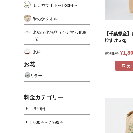
モミガライト～Popke～
米ぬかタオル
米ぬか化粧品（シアマム化粧
【千葉県産】
品）
粒すけ 2kg
米粉
¥
1,8
特別価格
お花
カ
カラー
料金カテゴリー
～999円
1,000円～2,999円