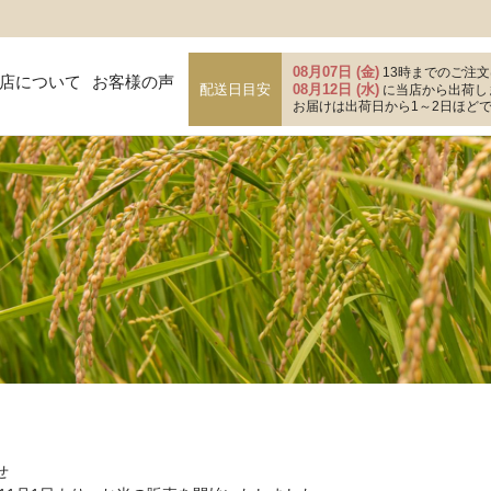
08月07日 (金)
13時までのご注文
店について
お客様の声
配送日目安
08月12日 (水)
に当店から出荷し
お届けは出荷日から1～2日ほど
せ