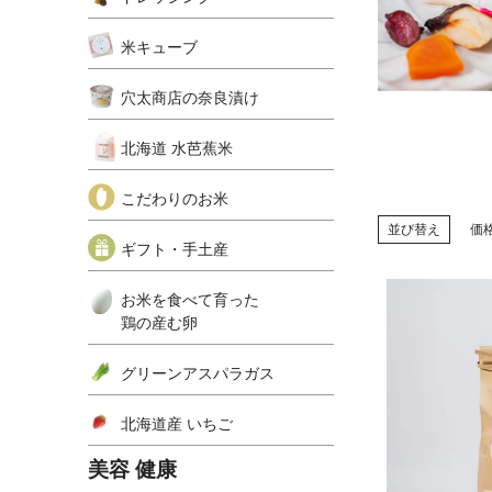
米キューブ
穴太商店の奈良漬け
北海道 水芭蕉米
こだわりのお米
並び替え
価
ギフト・手土産
お米を食べて育った
鶏の産む卵
グリーンアスパラガス
北海道産 いちご
美容 健康