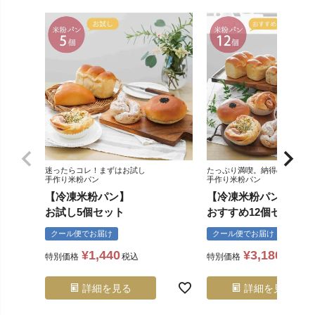
迷ったらコレ！まずはお試し
たっぷり満喫。納得の１２種
手作り米粉パン
手作り米粉パン
【冷凍米粉パン】
【冷凍米粉パン】
お試し5個セット
おすすめ12個セット
クール便でお届け
クール便でお届け
¥
1,440
¥
3,180
特別価格
税込
特別価格
税込
詳細を見る
詳細を見る