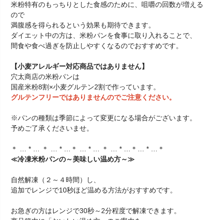
米粉特有のもっちりとした食感のために、咀嚼の回数が増える
ので
満腹感を得られるという効果も期待できます。
ダイエット中の方は、米粉パンを食事に取り入れることで、
間食や食べ過ぎを防止しやすくなるのでおすすめです。
【小麦アレルギー対応商品ではありません】
穴太商店の米粉パンは
国産米粉8割×小麦グルテン2割で作っています。
グルテンフリーではありませんのでご注意ください。
※パンの種類は季節によって変更になる場合がございます。
予めご了承くださいませ。
＊ … * … ＊ … * …＊ … * … ＊ … * …＊… * …＊
≪冷凍米粉パンの～美味しい温め方～≫
自然解凍（２～４時間）し、
追加でレンジで10秒ほど温める方法がおすすめです。
お急ぎの方はレンジで30秒～2分程度で解凍できます。