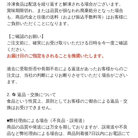
冷凍食品は配送を繰り返すと解凍される場合がございます。
賞味期限切れ、または品質が損なわれ廃棄処分となった場合
も、商品代金と往復の送料（および振込手数料等）はお客様に
ご負担いただくことになります。
【ご確認のお願い】
ご注文前に、確実にお受け取りいただける日時を今一度ご確認
ください。
お届け日のご指定をされることを推奨いたします。
過去に受取拒否や長期不在による返送があったお客様からのご
注文は、当社の判断によりお断りさせていただく場合がござい
ます。
2. 🔄 返品・交換について
食品という性質上、原則としてお客様のご都合による返品・交
換はお受けできません。
■弊社理由による場合（不良品・誤発送）
商品の品質や発送には万全を期しておりますが、誤発送や不良
品など弊社理由による場合は、商品到着後7日以内にお電話にて