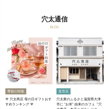
穴太通信
BLOG
季節の特集
直営店
🌹 穴太商店 母の日ギフトおす
穴太衆のふるさと滋賀県大津
すめランキング 🌹
市に “お米” 由来のカフェ『穴