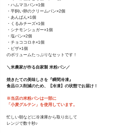
・ハムマヨパン×1個
・平飼い卵のクリームパン×2個
・あんぱん×1個
・くるみチーズ×1個
・シナモンシュガー×1個
・塩パン×2個
・チョココロネ×1個
・ピザ×1個
のボリュームたっぷりなセットです！
＼米農家が作る自家製 米粉パン／
焼きたての美味しさを『瞬間冷凍』
食品ロス削減のため、【冷凍】の状態でお届け！
※当店の米粉パンは一部に
「小麦グルテン」を使用しています。
忙しい朝などに冷凍庫から取り出して
レンジで数十秒♪