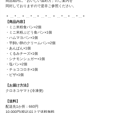
商品箱内に「おいしい温め方」のご案内を
同封しておりますので是非ご参照ください。
＊ … * … ＊ … * …＊ … * … ＊ … * …＊ … * …＊
【商品内容】
・ミニ米粉食パン×2個
・ミニ米粉ぶどう食パン×1個
・ハムマヨパン×1個
・平飼い卵のクリームパン×2個
・あんぱん×1個
・くるみチーズ×1個
・シナモンシュガー×1個
・塩パン×2個
・チョココロネ×1個
・ピザ×1個
【お届け方法】
クロネコヤマト(冷凍便)
【送料】
配送先1か所：660円
10,000円(税込)以上で送料無料