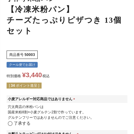
【冷凍米粉パン】
チーズたっぷりピザつき 13個
セット
商品番号
50003
クール便でお届け
¥
3,440
特別価格
税込
[
34
ポイント進呈 ]
小麦アレルギー対応商品ではありません
(
穴太商店の米粉パンは
必
国産米粉8割×小麦グルテン2割で作っています。
須
グルテンフリーではありませんのでご注意ください。
)
了承する