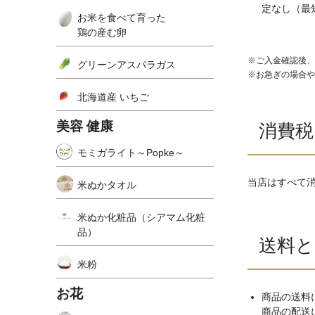
定なし（最
お米を食べて育った
鶏の産む卵
ご入金確認後、
グリーンアスパラガス
お急ぎの場合や
北海道産 いちご
美容 健康
消費税
モミガライト～Popke～
当店はすべて
米ぬかタオル
米ぬか化粧品（シアマム化粧
品）
送料と
米粉
お花
商品の送料
商品の配送