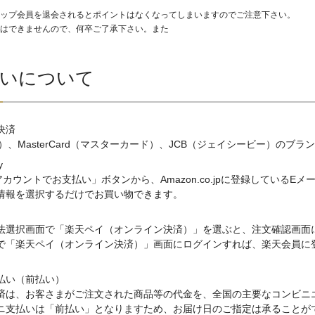
ップ会員を退会されるとポイントはなくなってしまいますのでご注意下さい。
はできませんので、何卒ご了承下さい。また
払いについて
決済
ザ）、MasterCard（マスターカード）、JCB（ジェイシービー）のブ
y
nアカウントでお支払い」ボタンから、Amazon.co.jpに登録してい
情報を選択するだけでお買い物できます。
法選択画面で「楽天ペイ（オンライン決済）」を選ぶと、注文確認画面に
で「楽天ペイ（オンライン決済）」画面にログインすれば、楽天会員に
払い（前払い）
済は、お客さまがご注文された商品等の代金を、全国の主要なコンビニ
ニ支払いは「前払い」となりますため、お届け日のご指定は承ることがで