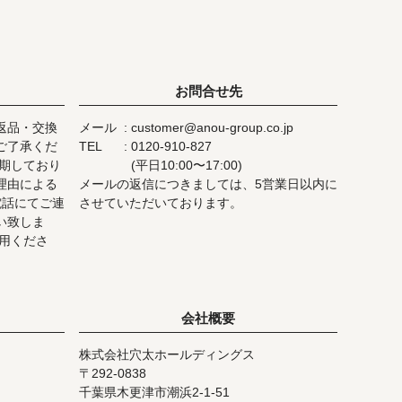
ップ
へ
お問合せ先
返品・交換
メール
customer@anou-group.co.jp
ご了承くだ
TEL
0120-910-827
を期しており
(平日10:00〜17:00)
理由による
メールの返信につきましては、5営業日以内に
電話にてご連
させていただいております。
い致しま
用くださ
会社概要
株式会社穴太ホールディングス
292-0838
千葉県木更津市潮浜2-1-51