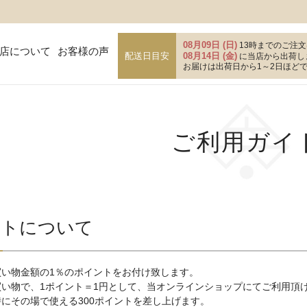
08月09日 (日)
13時までのご注文
店について
お客様の声
配送日目安
08月14日 (金)
に当店から出荷し
お届けは出荷日から1～2日ほど
ご利用ガイ
ントについて
買い物金額の1％のポイントをお付け致します。
買い物で、1ポイント＝1円として、当オンラインショップにてご利用頂
にその場で使える300ポイントを差し上げます。