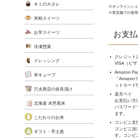
キミのカヌレ
オンラインショ
実店舗での使用
米粉スイーツ
お支
お芋スイーツ
冷凍惣菜
クレジット
ドレッシング
VISA（ビ
Amazon Pa
米キューブ
「Amazo
ットカード
穴太商店の奈良漬け
楽天ペイ
お支払い方
北海道 水芭蕉米
パスワード
ます。
こだわりのお米
コンビニ支
コンビニ決
ギフト・手土産
す。コンビ