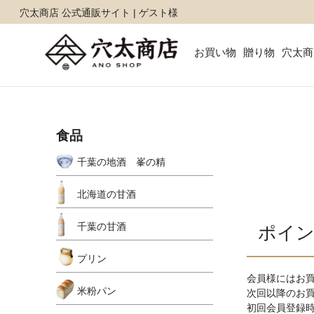
穴太商店 公式通販サイト | ゲスト様
お買い物
贈り物
穴太商
食品
千葉の地酒 峯の精
北海道の甘酒
千葉の甘酒
ポイ
プリン
会員様にはお
米粉パン
次回以降のお
初回会員登録時