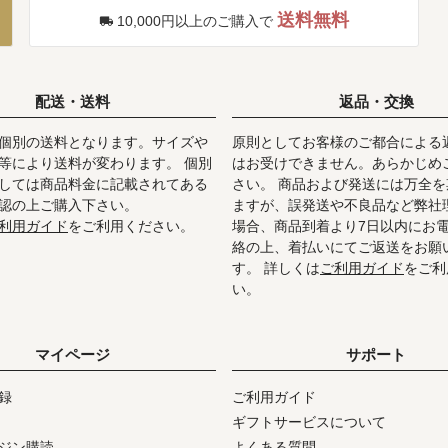
送料無料
10,000円以上のご購入で
配送・送料
返品・交換
個別の送料となります。サイズや
原則としてお客様のご都合による
等により送料が変わります。 個別
はお受けできません。あらかじめ
しては商品料金に記載されてある
さい。 商品および発送には万全
認の上ご購入下さい。
ますが、誤発送や不良品など弊社
利用ガイド
をご利用ください。
場合、商品到着より7日以内にお
絡の上、着払いにてご返送をお願
す。 詳しくは
ご利用ガイド
をご利
い。
マイページ
サポート
録
ご利用ガイド
ギフトサービスについて
ジン購読
よくある質問