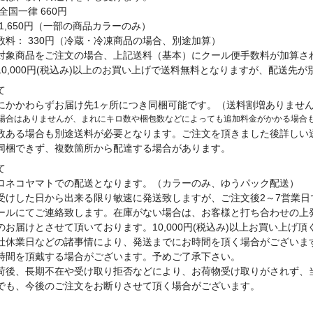
全国一律 660円
1,650円（一部の商品カラーのみ）
数料： 330円（冷蔵・冷凍商品の場合、別途加算）
対象商品をご注文の場合、上記送料（基本）にクール便手数料が加算さ
10,000円(税込み)以上のお買い上げで送料無料となりますが、配送先
て
にかかわらずお届け先1ヶ所につき同梱可能です。（送料割増ありませ
場合はありませんが、まれにキロ数や梱包数などによっても追加料金がかかる場合
数ある場合も別途送料が必要となります。ご注文を頂きました後詳しい
同梱できず、複数箇所から配達する場合があります。
て
ロネコヤマトでの配送となります。（カラーのみ、ゆうパック配送）
受けした日から出来る限り敏速に発送致しますが、ご注文後2～7営業
ールにてご連絡致します。在庫がない場合は、お客様と打ち合わせの上
のお届けとさせて頂いております。10,000円(税込み)以上お買い上げ頂
社休業日などの諸事情により、発送までにお時間を頂く場合がございま
時間を頂戴する場合がございます。予めご了承下さい。
荷後、長期不在や受け取り拒否などにより、お荷物受け取りがされず、
でも、今後のご注文をお断りさせて頂く場合がございます。