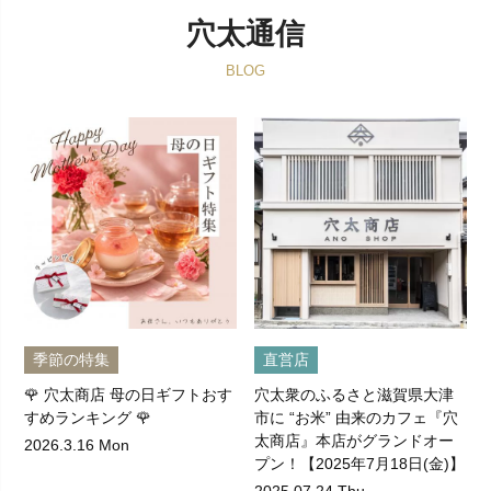
穴太通信
BLOG
季節の特集
直営店
🌹 穴太商店 母の日ギフトおす
穴太衆のふるさと滋賀県大津
すめランキング 🌹
市に “お米” 由来のカフェ『穴
太商店』本店がグランドオー
2026.3.16 Mon
プン！【2025年7月18日(金)】