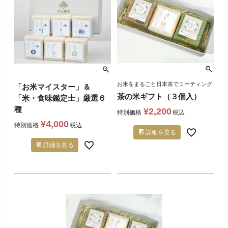
お米をまるごと日本茶でコーティング
「お米マイスター」＆
茶の米ギフト（３個入）
「米・食味鑑定士」厳選６
種
¥
2,200
特別価格
税込
¥
4,000
特別価格
税込
詳細を見る
詳細を見る