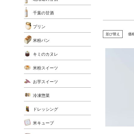
千葉の甘酒
プリン
並び替え
価
米粉パン
キミのカヌレ
米粉スイーツ
お芋スイーツ
冷凍惣菜
ドレッシング
米キューブ