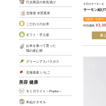
穴太商店の奈良漬け
今日のサーモンを
サーモン結び72
北海道 水芭蕉米
宅配便（冷蔵可）
こだわりのお米
¥
3,3
特別価格
ギフト・手土産
お米を食べて育った
鶏の産む卵
グリーンアスパラガス
北海道産 いちご
美容 健康
モミガライト～Popke～
米ぬかタオル