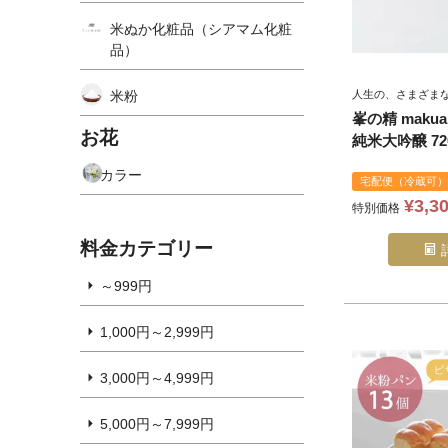
米ぬか化粧品（シアマム化粧
品）
米粉
人生の、さまざまな
峯の精 makua
お花
純米大吟醸 72
カラー
宅配便（冷蔵可）
¥
3,3
特別価格
料金カテゴリー
～999円
1,000円～2,999円
3,000円～4,999円
5,000円～7,999円