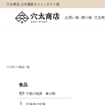
キーワー
穴太商店 公式通販サイト | ゲスト様
お買い物
贈り物
穴太商
価格
商品タグ
セー
サイズ
指定な
HOME
商品一覧
カラー
レッド
食品
千葉の地酒 峯の精
北海道の甘酒