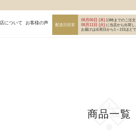
ド
在庫なし商
在庫な
08月06日 (木)
13時までのご注文
店について
お客様の声
商品番号/
配送日目安
08月11日 (火)
に当店から出荷し
お届けは出荷日から1～2日ほど
〜
バンドル販
ル
限定
再入荷
翌日発送
予約商品
予約商
し
S
M
22.5cm
23.0cm
並び順
ブルー
イエロー
新着順
商品一覧
優先度