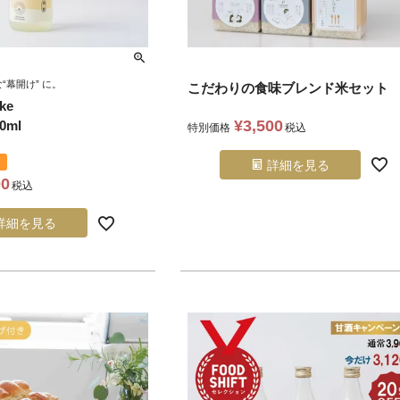
“幕開け” に。
こだわりの食味ブレンド米セット
ke
¥
3,500
0ml
特別価格
税込
詳細を見る
00
税込
詳細を見る