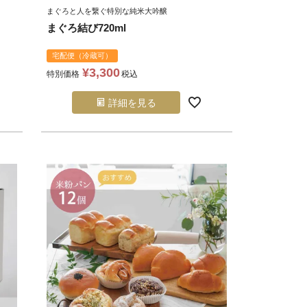
まぐろと人を繋ぐ特別な純米大吟醸
まぐろ結び720ml
宅配便（冷蔵可）
¥
3,300
特別価格
税込
詳細を見る