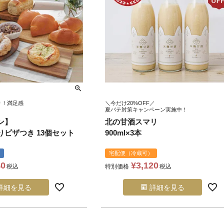
り！満足感
＼今だけ20%OFF／
夏バテ対策キャンペーン実施中！
ン】
北の甘酒スマリ
ピザつき 13個セット
900ml×3本
宅配便（冷蔵可）
40
¥
3,120
税込
特別価格
税込
詳細を見る
詳細を見る