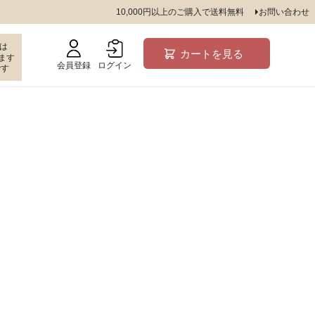
品
10,000円以上のご購入で送料無料
お問い合わせ
し商品を表示しない
は
カートを見る
JANコード
ます
会員登録
ログイン
です
売
品のみを表示
登録順
価格が安い順
価格が高い順
順
レビュー順
キーワードヒット順