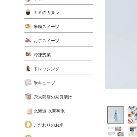
キミのカヌレ
米粉スイーツ
お芋スイーツ
冷凍惣菜
ドレッシング
米キューブ
穴太商店の奈良漬け
北海道 水芭蕉米
こだわりのお米