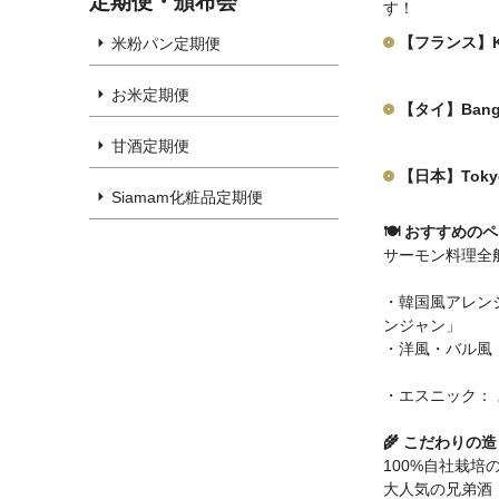
定期便・頒布会
す！
【フランス】Ku
米粉パン定期便
お米定期便
【タイ】Bangko
甘酒定期便
【日本】Tokyo 
Siamam化粧品定期便
🍽 おすすめの
サーモン料理全
・韓国風アレン
ンジャン」
・洋風・バル風
・エスニック：
🌾 こだわりの
100%自社栽
大人気の兄弟酒