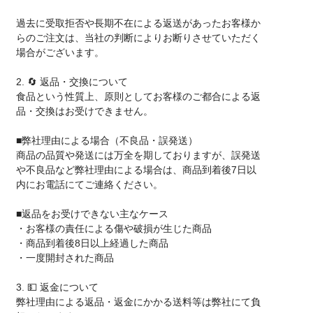
過去に受取拒否や長期不在による返送があったお客様か
らのご注文は、当社の判断によりお断りさせていただく
場合がございます。
2. 🔄 返品・交換について
食品という性質上、原則としてお客様のご都合による返
品・交換はお受けできません。
■弊社理由による場合（不良品・誤発送）
商品の品質や発送には万全を期しておりますが、誤発送
や不良品など弊社理由による場合は、商品到着後7日以
内にお電話にてご連絡ください。
■返品をお受けできない主なケース
・お客様の責任による傷や破損が生じた商品
・商品到着後8日以上経過した商品
・一度開封された商品
3. 💵 返金について
弊社理由による返品・返金にかかる送料等は弊社にて負