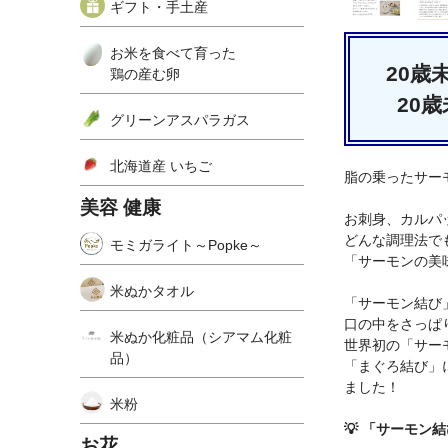
ギフト・手土産
お米を食べて育った
20
鶏の産む卵
20
グリーンアスパラガス
北海道産 いちご
脂の乗ったサー
美容 健康
お刺身、カルパ
どんな調理法で
モミガライト～Popke～
「サーモンの美
米ぬかタオル
「サーモン結び
口の中をさっぱ
米ぬか化粧品（シアマム化粧
世界初の「サー
品）
「まぐろ結び」
ました！
米粉
💡 「サーモン
お花