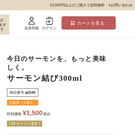
10,000円以上のご購入で送料無料
お問い合わせ
は
カートを見る
ます
会員登録
ログイン
です
今日のサーモンを、もっと美味
しく。
サーモン結び300ml
商品番号
gd346
宅配便（冷蔵可）
¥
1,500
特別価格
税込
[
15
ポイント進呈 ]