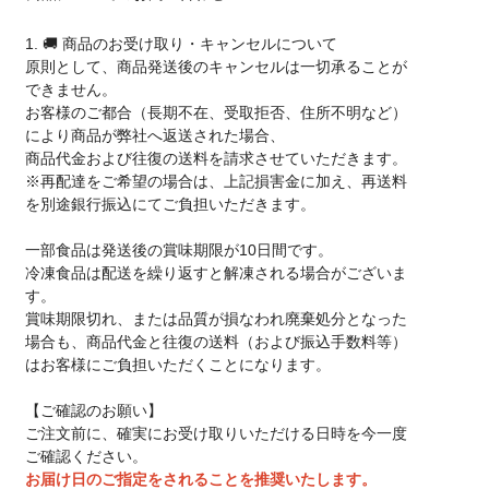
1. 🚚 商品のお受け取り・キャンセルについて
原則として、商品発送後のキャンセルは一切承ることが
できません。
お客様のご都合（長期不在、受取拒否、住所不明など）
により商品が弊社へ返送された場合、
商品代金および往復の送料を請求させていただきます。
※再配達をご希望の場合は、上記損害金に加え、再送料
を別途銀行振込にてご負担いただきます。
一部食品は発送後の賞味期限が10日間です。
冷凍食品は配送を繰り返すと解凍される場合がございま
す。
賞味期限切れ、または品質が損なわれ廃棄処分となった
場合も、商品代金と往復の送料（および振込手数料等）
はお客様にご負担いただくことになります。
【ご確認のお願い】
ご注文前に、確実にお受け取りいただける日時を今一度
ご確認ください。
お届け日のご指定をされることを推奨いたします。