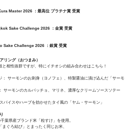
ra Master 2026 ：最高位 プラチナ賞 受賞
k Sake Challenge 2026 ：金賞 受賞
Sake Challenge 2026 ：銀賞 受賞
ペアリング（おつまみ）
般と相性抜群ですが、特にイチオシの組み合わせはこちら！
ジ： サーモンのお刺身（ヨノフェ）、特製醤油に漬け込んだ「サーモ
： サーモンのカルパッチョ、マリネ、濃厚なクリームソースソテー
 スパイスやハーブを効かせたタイ風の「ヤム・サーモン」
造り
培の千葉県産ブランド米「粒すけ」を使用。
「まぐろ結び」とまったく同じお米、