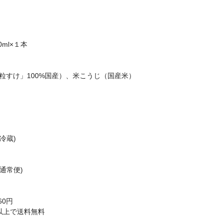
】
ml×１本
粒すけ」100%国産）、米こうじ（国産米）
冷蔵)
通常便)
60円
込)以上で送料無料