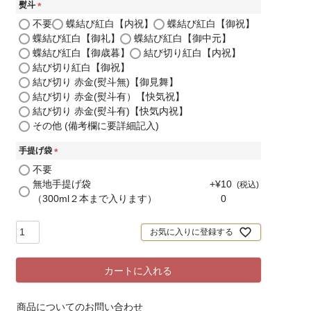
熨斗
(
不要
蝶結び紅白【内祝】
蝶結び紅白【御祝】
必
蝶結び紅白【御礼】
蝶結び紅白【御中元】
須
蝶結び紅白【御歳暮】
結び切り紅白【内祝】
)
結び切り紅白【御祝】
結び切り 赤金(熨斗無)【御見舞】
結び切り 赤金(熨斗有）【快気祝】
結び切り 赤金(熨斗有)【快気内祝】
その他 (備考欄に要詳細記入)
手提げ袋
(
不要
必
無地手提げ袋
+
¥
10
税込
須
（300ml２本まで入ります）
0
)
お気に入りに登録する
カートに入れる
商品についてのお問い合わせ