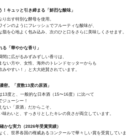
う！キュッと引き締まる「鮮烈な酸味」
ぷり出す特別な酵母を使用。
ワインのようにフレッシュでフルーティな酸味が、
な脂を心地よく包み込み、次のひと口をさらに美味しくさせます。
れる「華やかな香り」
瞬間に広がるみずみずしい香りは、
まない方や、女性、海外のトレンドセッターからも
飲みやすい！」と大大絶賛されています。
濃密。「度数13度の原酒」
13度と、一般的な日本酒（15〜16度）に比べて
でジューシー！
えない「原酒」だからこそ、
い味わいと、すっきりとしたキレの良さが両立しています。
た確かな実力（2026年受賞実績）
なく、世界各国の権威あるコンクールで華々しい賞を受賞していま