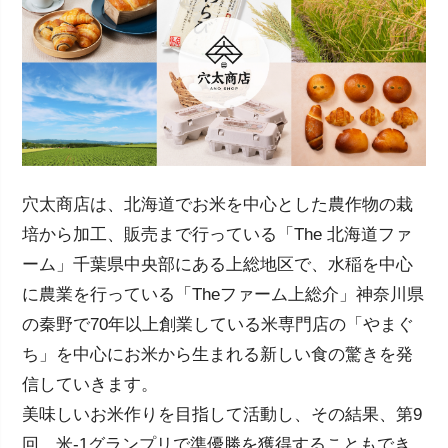
穴太商店は、北海道でお米を中心とした農作物の栽
培から加工、
販売まで行っている「The 北海道ファ
ーム」千葉県中央部にある上総地区で、
水稲を中心
に農業を行っている「Theファーム上総介」神奈川県
の秦野で70年以上創業している米専門店の
「やまぐ
ち」を中心にお米から生まれる新しい食の驚きを発
信していきます。
美味しいお米作りを目指して活動し、その結果、第9
回 米-1グランプリで準優勝を獲得することもでき