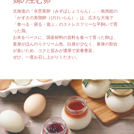
鶏の生む卵
北海道の「水芭蕉卵（みずばしょうらん）」・南房総の
「かずさの美鶏卵（びけいらん）」は、
広大な大地で
「食べる・寝る・遊ぶ」のストレスフリーな平飼いで育
った鶏。
お米をベースに、国産材料の資料を食べて育った卵は、
黄身がほんのりクリーム色。白身が少なく、黄身の割合
が多いため、コクと旨みが濃厚で栄養豊富。
ぜひ、一度お召し上がりください。