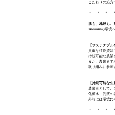
こだわりの処方
＊ … * … ＊ … 
肌も、地球も、
siamamの環
【サステナブル
貴重な植物資源
持続可能な農業
また、農業者で
取り組みに参画
【持続可能な生
農業者として、
化粧水・乳液の
外箱には環境に
＊ … * … ＊ … 