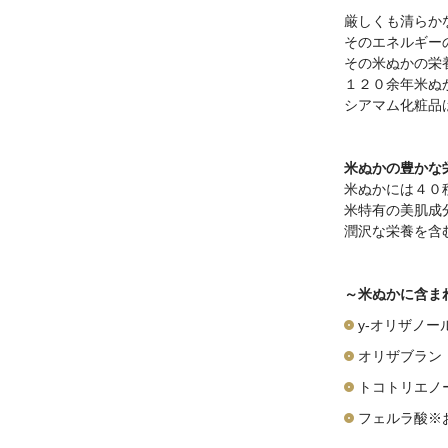
厳しくも清らか
そのエネルギー
その米ぬかの栄
１２０余年米ぬ
シアマム化粧品
米ぬかの豊かな
米ぬかには４０
米特有の美肌成
潤沢な栄養を含
～米ぬかに含ま
y-オリザノー
オリザブラン
トコトリエノ
フェルラ酸※