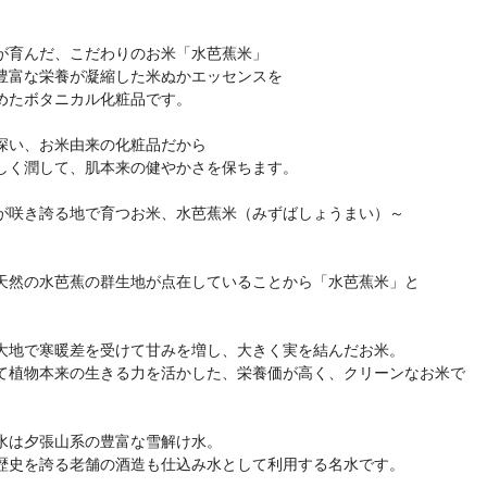
が育んだ、こだわりのお米「水芭蕉米」
豊富な栄養が凝縮した米ぬかエッセンスを
めたボタニカル化粧品です。
深い、お米由来の化粧品だから
しく潤して、肌本来の健やかさを保ちます。
が咲き誇る地で育つお米、水芭蕉米（みずばしょうまい）～
天然の水芭蕉の群生地が点在していることから「水芭蕉米」と
大地で寒暖差を受けて甘みを増し、大きく実を結んだお米。
て植物本来の生きる力を活かした、栄養価が高く、クリーンなお米で
水は夕張山系の豊富な雪解け水。
歴史を誇る老舗の酒造も仕込み水として利用する名水です。