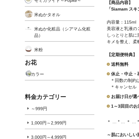
モミガライト～Popke～
【商品内容】
「Siamam ス
米ぬかタオル
内容量：115ml
美容液と乳液の
米ぬか化粧品（シアマム化粧
しっとりと肌に
品）
キメを整え、柔
米粉
【定期便特典】
お花
送料無料
休止・中止・
カラー
＊回数の制約
＊キャンセル
料金カテゴリー
お届け日が選
1～3回目の
～999円
＊ … * … ＊ … 
1,000円～2,999円
～肌においしい
3,000円～4,999円