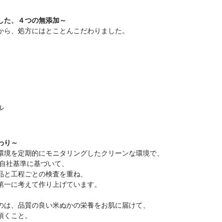
した、４つの無添加～
から、処方にはとことんこだわりました。
ル
わり～
環境を定期的にモニタリングしたクリーンな環境で、
び自社基準に基づいて、
品と工程ごとの検査を重ね、
第一に考えて作り上げています。
のは、品質の良い米ぬかの栄養をお肌に届けて、
頂くこと。