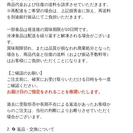
商品代金および往復の送料を請求させていただきます。
※再配達をご希望の場合は、上記損害金に加え、再送料
を別途銀行振込にてご負担いただきます。
一部食品は発送後の賞味期限が10日間です。
冷凍食品は配送を繰り返すと解凍される場合がございま
す。
賞味期限切れ、または品質が損なわれ廃棄処分となった
場合も、商品代金と往復の送料（および振込手数料等）
はお客様にご負担いただくことになります。
【ご確認のお願い】
ご注文前に、確実にお受け取りいただける日時を今一度
ご確認ください。
お届け日のご指定をされることを推奨いたします。
過去に受取拒否や長期不在による返送があったお客様か
らのご注文は、当社の判断によりお断りさせていただく
場合がございます。
2. 🔄 返品・交換について