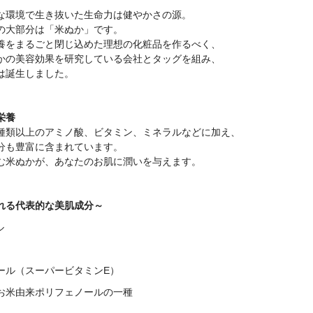
な環境で生き抜いた生命力は健やかさの源。
の大部分は「米ぬか」です。
養をまるごと閉じ込めた理想の化粧品を作るべく、
かの美容効果を研究している会社とタッグを組み、
は誕生しました。
栄養
種類以上のアミノ酸、ビタミン、ミネラルなどに加え、
分も豊富に含まれています。
む米ぬかが、あなたのお肌に潤いを与えます。
れる代表的な美肌成分～
ル
ール（スーパービタミンE）
お米由来ポリフェノールの一種