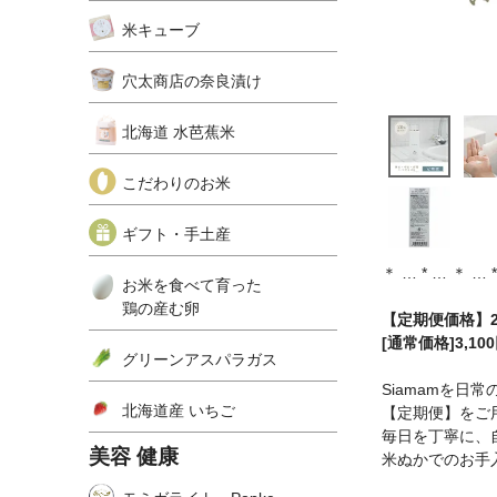
米キューブ
穴太商店の奈良漬け
北海道 水芭蕉米
こだわりのお米
ギフト・手土産
＊ … * … ＊ … 
お米を食べて育った
鶏の産む卵
【定期便価格】2
[通常価格]3,10
グリーンアスパラガス
Siamamを日
北海道産 いちご
【定期便】をご
毎日を丁寧に、
美容 健康
米ぬかでのお手