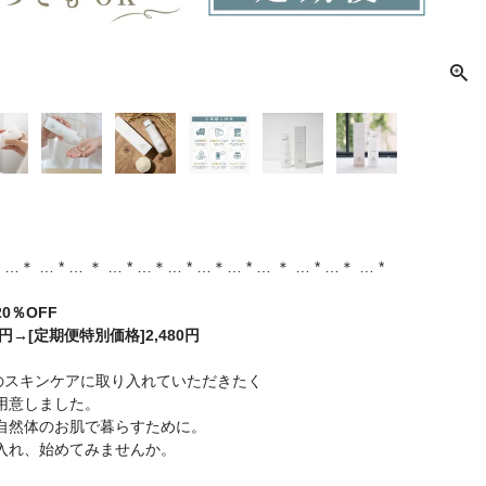
* …＊ … * … ＊ … * …＊… * …＊… * … ＊ … * …＊ … *
0％OFF
0円→[定期便特別価格]2,480円
常のスキンケアに取り入れていただきたく
用意しました。
自然体のお肌で暮らすために。
入れ、始めてみませんか。