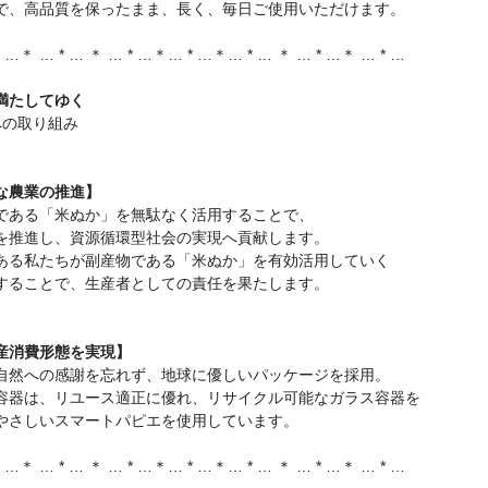
で、高品質を保ったまま、長く、毎日ご使用いただけます。
* …＊ … * … ＊ … * …＊… * …＊… * … ＊ … * …＊ … * …
満たしてゆく
境への取り組み
な農業の推進】
である「米ぬか」を無駄なく活用することで、
を推進し、資源循環型社会の実現へ貢献します。
ある私たちが副産物である「米ぬか」を有効活用していく
することで、生産者としての責任を果たします。
産消費形態を実現】
自然への感謝を忘れず、地球に優しいパッケージを採用。
容器は、リユース適正に優れ、リサイクル可能なガラス容器を
やさしいスマートパピエを使用しています。
* …＊ … * … ＊ … * …＊… * …＊… * … ＊ … * …＊ … * …