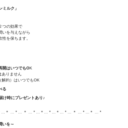
キンミルク」
２つの効果で
潤いを与えながら
軟性を保ちます。
再開はいつでもO
K
はありません
（解約）はいつでもOK
べる
お届け時にプレゼントあり♪
* …＊ … * … ＊ … * …＊… * …＊… * … ＊ … * …＊ … *
潤いを～