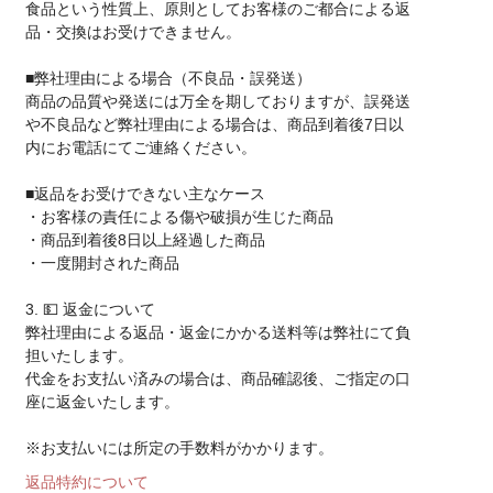
食品という性質上、原則としてお客様のご都合による返
品・交換はお受けできません。
■弊社理由による場合（不良品・誤発送）
商品の品質や発送には万全を期しておりますが、誤発送
や不良品など弊社理由による場合は、商品到着後7日以
内にお電話にてご連絡ください。
■返品をお受けできない主なケース
・お客様の責任による傷や破損が生じた商品
・商品到着後8日以上経過した商品
・一度開封された商品
3. 💵 返金について
弊社理由による返品・返金にかかる送料等は弊社にて負
担いたします。
代金をお支払い済みの場合は、商品確認後、ご指定の口
座に返金いたします。
※お支払いには所定の手数料がかかります。
返品特約について