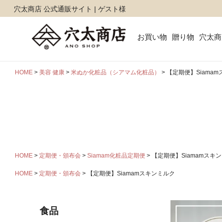
穴太商店 公式通販サイト | ゲスト様
お買い物
贈り物
穴太商
HOME
美容 健康
米ぬか化粧品（シアマム化粧品）
【定期便】Siama
HOME
定期便・頒布会
Siamam化粧品定期便
【定期便】Siamamスキ
HOME
定期便・頒布会
【定期便】Siamamスキンミルク
食品