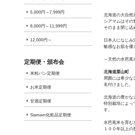
5,000円～7,999円
北海道の大自然
シアマムはその
8,000円～11,999円
そのまま閉じ込
12,000円～
日本人になじみ
敏感なお肌を優
～天然の水芭蕉
定期便・頒布会
北海道栗山町
米粉パン定期便
周囲には希少な
名付けました。
お米定期便
北海道の豊かな
甘酒定期便
特別栽培によっ
す。
Siamam化粧品定期便
水芭蕉米を育む
１００年以上の