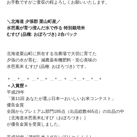
お手数ですがご査収の程よろしくお願いいたします。
＼北海道 夕張郡 栗山町産／
水芭蕉が育つ澄んだ水で作る 特別栽培米
むすび (品種: おぼろづき) 2合パック
北海道栗山町に所在する当農場で大切に育てた
夕張の水が育む、減農薬有機肥料・安心美味の
水芭蕉米 むすび (品種: おぼろづき) です。
＊ … * … ＊ … * …＊ … * … ＊ … * …＊… * …＊
＜入賞歴＞
平成29年
「第11回 あなたが選ぶ日本一おいしいお米コンテスト」
優良金賞
全国からプレミアム部門185点（出品総数465点）の出品の中
［北海道水芭蕉米むすび（おぼろづき）］
が優良金賞を受賞しました。