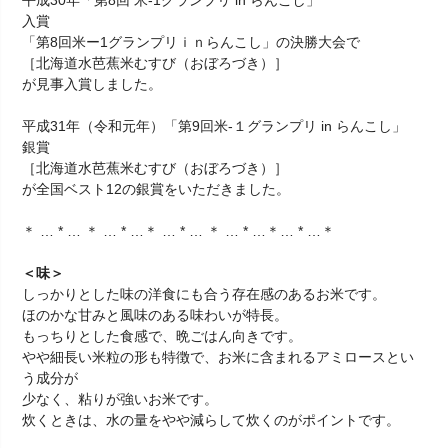
平成30年「第8回 米-1グランプリ in らんこし」
入賞
「第8回米ー1グランプリｉｎらんこし」の決勝大会で
［北海道水芭蕉米むすび（おぼろづき）］
が見事入賞しました。
平成31年（令和元年）「第9回米-１グランプリ in らんこし」
銀賞
［北海道水芭蕉米むすび（おぼろづき）］
が全国ベスト12の銀賞をいただきました。
＊ … * … ＊ … * …＊ … * … ＊ … * …＊… * …＊
＜味＞
しっかりとした味の洋食にも合う存在感のあるお米です。
ほのかな甘みと風味のある味わいが特長。
もっちりとした食感で、晩ごはん向きです。
やや細長い米粒の形も特徴で、お米に含まれるアミロースとい
う成分が
少なく、粘りが強いお米です。
炊くときは、水の量をやや減らして炊くのがポイントです。