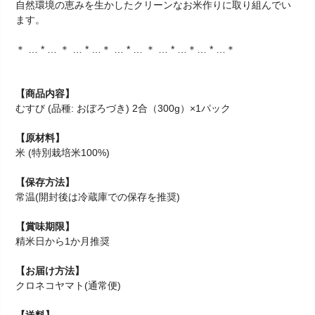
自然環境の恵みを生かしたクリーンなお米作りに取り組んでい
ます。
＊ … * … ＊ … * …＊ … * … ＊ … * …＊… * …＊
【商品内容】
むすび (品種: おぼろづき) 2合（300g）×1パック
【原材料】
米 (特別栽培米100%)
【保存方法】
常温(開封後は冷蔵庫での保存を推奨)
【賞味期限】
精米日から1か月推奨
【お届け方法】
クロネコヤマト(通常便)