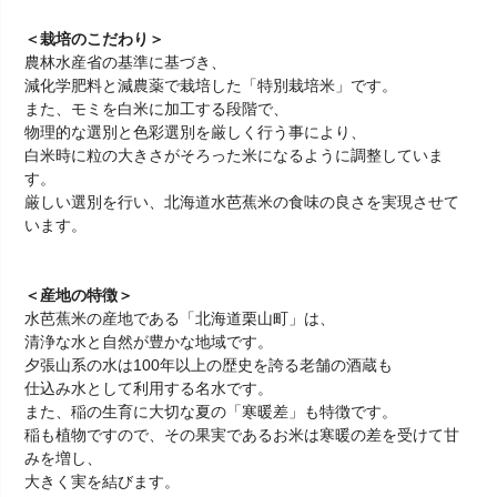
＜栽培のこだわり＞
農林水産省の基準に基づき、
減化学肥料と減農薬で栽培した「特別栽培米」です。
また、モミを白米に加工する段階で、
物理的な選別と色彩選別を厳しく行う事により、
白米時に粒の大きさがそろった米になるように調整していま
す。
厳しい選別を行い、北海道水芭蕉米の食味の良さを実現させて
います。
＜産地の特徴＞
水芭蕉米の産地である「北海道栗山町」は、
清浄な水と自然が豊かな地域です。
夕張山系の水は100年以上の歴史を誇る老舗の酒蔵も
仕込み水として利用する名水です。
また、稲の生育に大切な夏の「寒暖差」も特徴です。
稲も植物ですので、その果実であるお米は寒暖の差を受けて甘
みを増し、
大きく実を結びます。