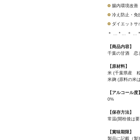
腸内環境改善
冷え防止・免
ダイエットサポー
＊ … * … ＊ … 
【商品内容】
千葉の甘酒 恋と 
【原材料】
米 (千葉県産 粒
米麹 (原料の米
【アルコール度
0%
【保存方法】
常温(開栓後は要
【賞味期限】
製品に記載（製