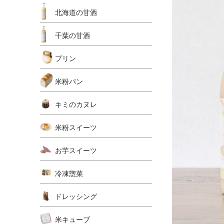
北海道の甘酒
千葉の甘酒
プリン
米粉パン
キミのカヌレ
米粉スイーツ
お芋スイーツ
冷凍惣菜
ドレッシング
米キューブ