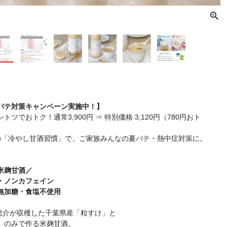
バテ対策キャンペーン実施中！】
ツでおトク！通常3,900円 ⇒ 特別価格 3,120円（780円おト
の「冷やし甘酒習慣」で、ご家族みんなの夏バテ・熱中症対策に。
米麹甘酒／
・ノンカフェイン
無加糖・食塩不使用
上総介が収穫した千葉県産「粒すけ」と
」のみで作る米麹甘酒。