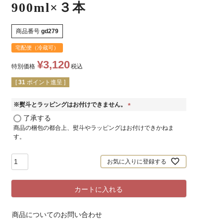
900ml×３本
商品番号
gd279
宅配便（冷蔵可）
¥
3,120
特別価格
税込
[
31
ポイント進呈 ]
※熨斗とラッピングはお付けできません。
(
了承する
必
商品の梱包の都合上、熨斗やラッピングはお付けできかねま
須
す。
)
お気に入りに登録する
カートに入れる
商品についてのお問い合わせ