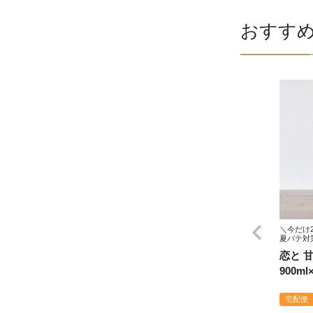
おすす
＼今だけ2
夏バテ対
恋と 
900m
宅配便