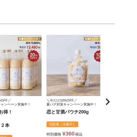
OFF／
＼今だけ10%OFF／
＼今だけ10%O
キャンペーン実施中！
夏バテ対策キャンペーン実施中！
夏バテ対策キャ
お得！
恋と甘酒パウチ200g
恋と甘酒パウ
宅配便（冷蔵可）
宅配便（冷蔵
１２本
¥
360
¥
1,
特別価格
税込
特別価格