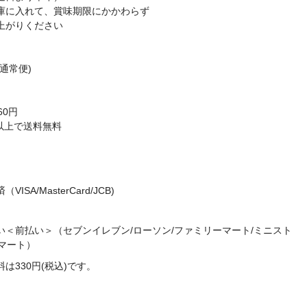
庫に入れて、賞味期限にかかわらず
上がりください
通常便)
60円
込)以上で送料無料
ISA/MasterCard/JCB)
い＜前払い＞（セブンイレブン/ローソン/ファミリーマート/ミニスト
マート）
は330円(税込)です。