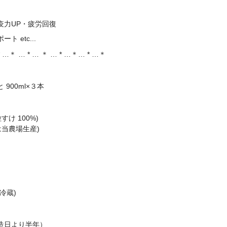
疫力UP・疲労回復
ト etc...
* …＊ … * … ＊ … * …＊… * …＊
900ml×３本
すけ 100%)
は当農場生産)
】
冷蔵)
造日より半年）