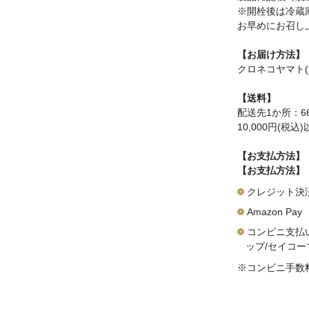
※開栓後は冷蔵
お早めにお召し
【お届け方法】
クロネコヤマト(
【送料】
配送先1か所：6
10,000円(税
【お支払方法】
【お支払方法】
クレジット決済（V
Amazon Pay
コンビニ支払
ップ/セイコー
※コンビニ手数料