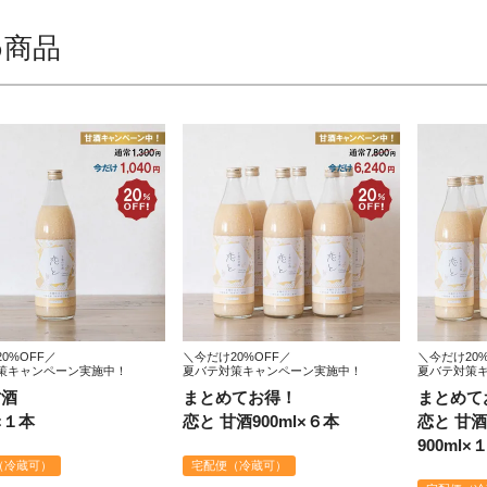
め商品
0%OFF／
＼今だけ20%OFF／
＼今だけ20%
策キャンペーン実施中！
夏バテ対策キャンペーン実施中！
夏バテ対策
甘酒
まとめてお得！
まとめて
l×１本
恋と 甘酒900ml×６本
恋と 甘酒
900ml×
（冷蔵可）
宅配便（冷蔵可）