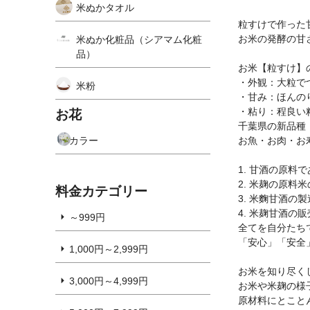
米ぬかタオル
粒すけで作った
お米の発酵の甘
米ぬか化粧品（シアマム化粧
品）
お米【粒すけ】
・外観：大粒で
米粉
・甘み：ほんの
・粘り：程良い
お花
千葉県の新品種
お魚・お肉・お
カラー
1. 甘酒の原料
2. 米麹の原料
料金カテゴリー
3. 米麴甘酒の製
4. 米麹甘酒の販
～999円
全てを自分たち
「安心」「安全
1,000円～2,999円
お米を知り尽く
3,000円～4,999円
お米や米麹の様
原材料にとこと