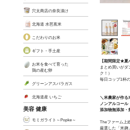
穴太商店の奈良漬け
北海道 水芭蕉米
こだわりのお米
ギフト・手土産
【期間限定★夏
お米を食べて育った
まとめ買いがダント
鶏の産む卵
ク！）
毎日コップ1杯
グリーンアスパラガス
北海道産 いちご
＼米農家が作る
ノンアルコール
美容 健康
添加物無添加・
モミガライト～Popke～
Theファーム
厳選した「米麹