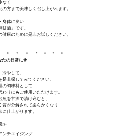
少なく
配の方まで美味しく召し上がれます。
・身体に良い
麴甘酒」です。
の健康のために是非お試しください。
* …＊ … * … ＊ … * …＊… * …＊
なたの日常に❀
、冷やして。
を是非探してみてください。
理の調味料として
代わりにもご使用いただけます。
お魚を甘酒で漬け込むと、
く質が分解されて柔らかくなり
味に仕上がります。
果≫
アンチエイジング