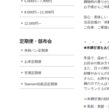
5,000円～7,999円
麹独特の香りが
お子様からご年
8,000円～11,999円
安心・美味しい
当店自慢の「米
12,000円～
ご自身、ご家族
定期便・頒布会
＊ … * … ＊ … 
❀米麹甘酒をあ
米粉パン定期便
常温で、温めて
お米定期便
お好みの飲み方
また、日々の料
甘酒定期便
砂糖やみりんの
さらに、お肉や
麹の力でたんぱ
Siamam化粧品定期便
ワンランク上の
≪米麹甘酒の効
美肌・美髪・