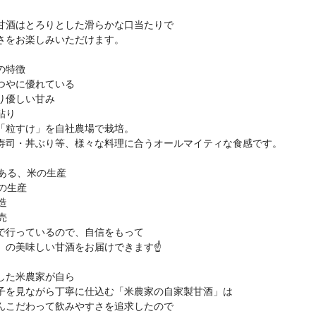
甘酒はとろりとした滑らかな口当たりで
さをお楽しみいただけます。
の特徴
つやに優れている
り優しい甘み
粘り
「粒すけ」を自社農場で栽培。
寿司・丼ぶり等、様々な料理に合うオールマイティな食感です。
である、米の生産
米の生産
造
売
で行っているので、自信をもって
」の美味しい甘酒をお届けできます☝
した米農家が自ら
子を見ながら丁寧に仕込む「米農家の自家製甘酒」は
んこだわって飲みやすさを追求したので