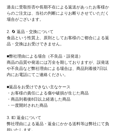
過去に受取拒否や長期不在による返送があったお客様か
らのご注文は、当社の判断によりお断りさせていただく
場合がございます。
2. 🔄 返品・交換について
食品という性質上、原則としてお客様のご都合による返
品・交換はお受けできません。
■弊社理由による場合（不良品・誤発送）
商品の品質や発送には万全を期しておりますが、誤発送
や不良品など弊社理由による場合は、商品到着後7日以
内にお電話にてご連絡ください。
■返品をお受けできない主なケース
・お客様の責任による傷や破損が生じた商品
・商品到着後8日以上経過した商品
・一度開封された商品
3. 💵 返金について
弊社理由による返品・返金にかかる送料等は弊社にて負
担いたします。