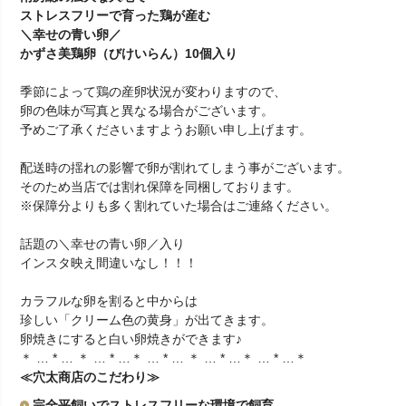
ストレスフリーで育った鶏が産む
＼幸せの青い卵／
かずさ美鶏卵（びけいらん）10個入り
季節によって鶏の産卵状況が変わりますので、
卵の色味が写真と異なる場合がございます。
予めご了承くださいますようお願い申し上げます。
配送時の揺れの影響で卵が割れてしまう事がございます。
そのため当店では割れ保障を同梱しております。
※保障分よりも多く割れていた場合はご連絡ください。
話題の＼幸せの青い卵／入り
インスタ映え間違いなし！！！
カラフルな卵を割ると中からは
珍しい「クリーム色の黄身」が出てきます。
卵焼きにすると白い卵焼きができます♪
＊ … * … ＊ … * …＊ … * … ＊ … * …＊ … * …＊
≪穴太商店のこだわり≫
完全平飼いでストレスフリーな環境で飼育