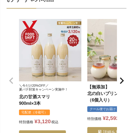
＼今だけ20%OFF／
【無添加】
夏バテ対策キャンペーン実施中！
北の白いプリン「サル
北の甘酒スマリ
（6個入り）
900ml×3本
クール便でお届け
宅配便（冷蔵可）
¥
2,592
特別価格
税込
¥
3,120
特別価格
税込
詳細を見る