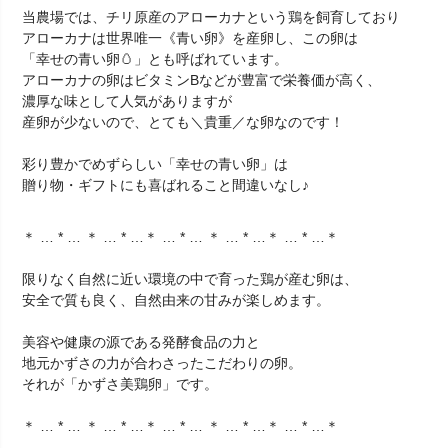
当農場では、チリ原産のアローカナという鶏を飼育しており
アローカナは世界唯一《青い卵》を産卵し、この卵は
「幸せの青い卵🥚」とも呼ばれています。
アローカナの卵はビタミンBなどが豊富で栄養価が高く、
濃厚な味として人気がありますが
産卵が少ないので、とても＼貴重／な卵なのです！
彩り豊かでめずらしい「幸せの青い卵」は
贈り物・ギフトにも喜ばれること間違いなし♪
＊ … * … ＊ … * …＊ … * … ＊ … * …＊ … * …＊
限りなく自然に近い環境の中で育った鶏が産む卵は、
安全で質も良く、自然由来の甘みが楽しめます。
美容や健康の源である発酵食品の力と
地元かずさの力が合わさったこだわりの卵。
それが「かずさ美鶏卵」です。
＊ … * … ＊ … * …＊ … * … ＊ … * …＊ … * …＊