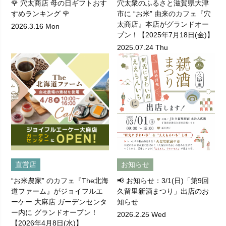
🌹 穴太商店 母の日ギフトおす
穴太衆のふるさと滋賀県大津
すめランキング 🌹
市に “お米” 由来のカフェ『穴
太商店』本店がグランドオー
2026.3.16 Mon
プン！【2025年7月18日(金)】
2025.07.24 Thu
直営店
お知らせ
“お米農家” のカフェ『The北海
📢 お知らせ：3/1(日)「第9回
道ファーム』がジョイフルエ
久留里新酒まつり」出店のお
ーケー 大麻店 ガーデンセンタ
知らせ
ー内に グランドオープン！
2026.2.25 Wed
【2026年4月8日(水)】