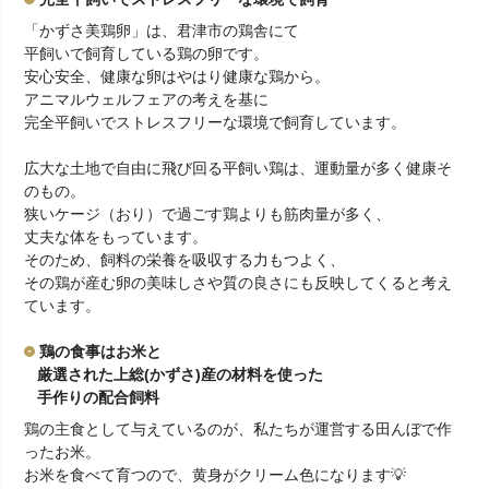
「かずさ美鶏卵」は、君津市の鶏舎にて
平飼いで飼育している鶏の卵です。
安心安全、健康な卵はやはり健康な鶏から。
アニマルウェルフェアの考えを基に
完全平飼いでストレスフリーな環境で飼育しています。
広大な土地で自由に飛び回る平飼い鶏は、運動量が多く健康そ
のもの。
狭いケージ（おり）で過ごす鶏よりも筋肉量が多く、
丈夫な体をもっています。
そのため、飼料の栄養を吸収する力もつよく、
その鶏が産む卵の美味しさや質の良さにも反映してくると考え
ています。
鶏の食事はお米と
厳選された上総(かずさ)産の材料を使った
手作りの配合飼料
鶏の主食として与えているのが、私たちが運営する田んぼで作
ったお米。
お米を食べて育つので、黄身がクリーム色になります💡