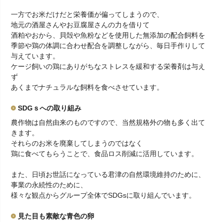
一方でお米だけだと栄養価が偏ってしまうので、
地元の酒屋さんやお豆腐屋さんの力を借りて
酒粕やおから、貝殻や魚粉などを使用した無添加の配合飼料を
季節や鶏の体調に合わせ配合を調整しながら、毎日手作りして
与えています。
ケージ飼いの鶏にありがちなストレスを緩和する栄養剤は与え
ず
あくまでナチュラルな飼料を食べさせています。
SDGｓへの取り組み
農作物は自然由来のものですので、当然規格外の物も多く出て
きます。
それらのお米を廃棄してしまうのではなく
鶏に食べてもらうことで、食品ロス削減に活用しています。
また、日頃お世話になっている君津の自然環境維持のために、
事業の永続性のために、
様々な観点からグループ全体でSDGsに取り組んでいます。
見た目も素敵な青色の卵