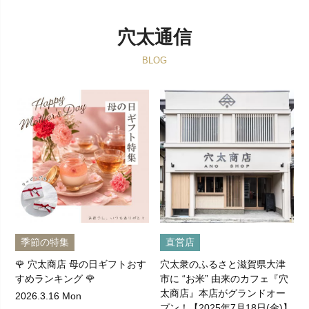
穴太通信
BLOG
季節の特集
直営店
🌹 穴太商店 母の日ギフトおす
穴太衆のふるさと滋賀県大津
すめランキング 🌹
市に “お米” 由来のカフェ『穴
太商店』本店がグランドオー
2026.3.16 Mon
プン！【2025年7月18日(金)】