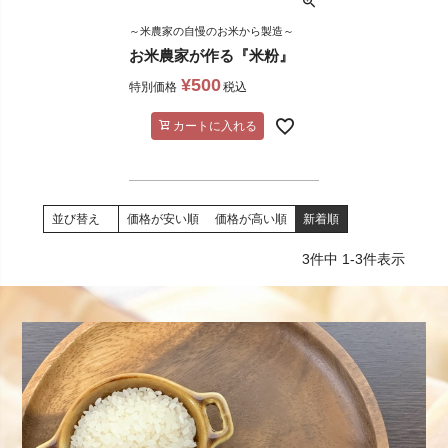
～米農家の自慢のお米から製造～
お米農家が作る『米粉』
¥
500
特別価格
税込
カートに入れる
並び替え
価格が安い順
価格が高い順
新着順
3
件中
1
-
3
件表示