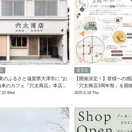
店
直営店
衆のふるさと滋賀県大津市に “お
【開催決定！】皆様への感
 由来のカフェ『穴太商店』本店...
「穴太商店3周年祭」を開催い
7.23 Wed
2025.6.19 Thu