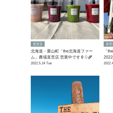
直営店
直営
北海道・栗山町「the北海道ファー
「t
ム」農場直営店 営業中です🍦🥚🌾
202
2022.5.24 Tue
2022.4