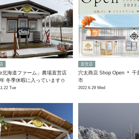
店
直営店
he北海道ファーム」農場直営店
穴太商店 Shop Open ＊ 
22年 冬季休暇に入っています⛄
市
11.22 Tue
2022.6.29 Wed