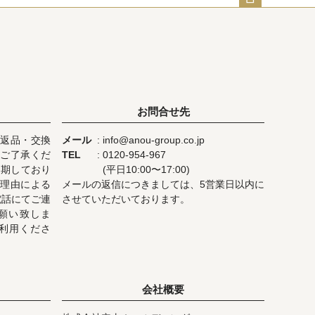
ペー
ジト
ップ
へ
お問合せ先
返品・交換
メール
info@anou-group.co.jp
ご了承くだ
TEL
0120-954-967
を期しており
(平日10:00〜17:00)
理由による
メールの返信につきましては、5営業日以内に
電話にてご連
させていただいております。
願い致しま
利用くださ
会社概要