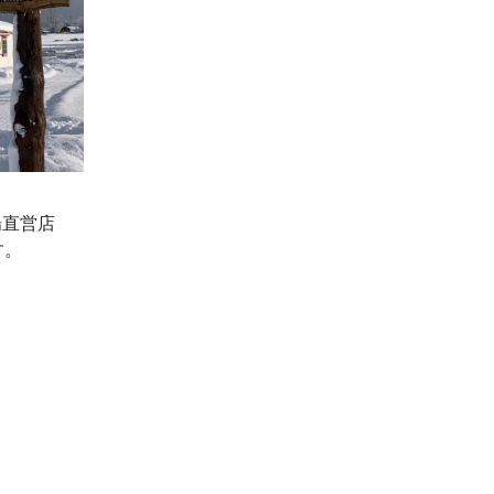
農場直営店
す。