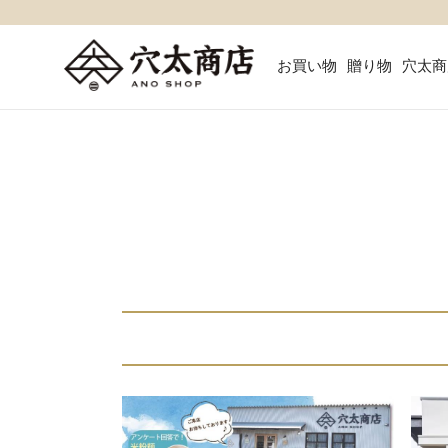
お買い物
贈り物
穴太商