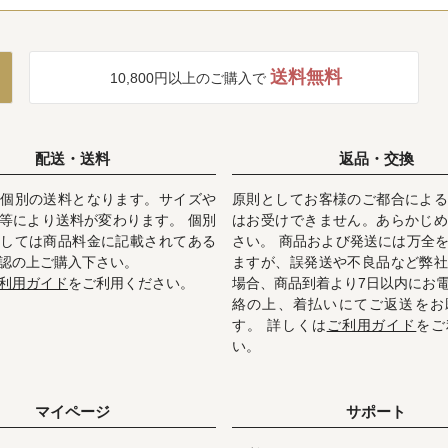
送料無料
10,800円以上のご購入で
配送・送料
返品・交換
個別の送料となります。サイズや
原則としてお客様のご都合による
等により送料が変わります。 個別
はお受けできません。あらかじめ
しては商品料金に記載されてある
さい。 商品および発送には万全
認の上ご購入下さい。
ますが、誤発送や不良品など弊社
利用ガイド
をご利用ください。
場合、商品到着より7日以内にお
絡の上、着払いにてご返送をお
す。 詳しくは
ご利用ガイド
をご
い。
マイページ
サポート