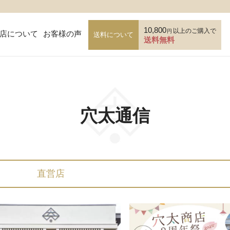
10,800
以上のご購入で
円
店について
お客様の声
送料について
送料無料
穴太通信
直営店