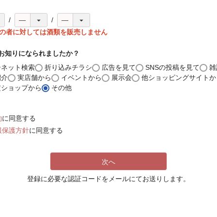
)
満の者に対しては酒類を販売しません
お知りになられましたか？
ーネット検索
折り込みチラシ
広告を見て
SNSの投稿を見て
雑
紹介
実店舗から
イベントから
展示会
他ショッピングサイトか
定ショップから
その他
約
に同意する
報保護方針
に同意する
次へ
登録に必要な認証コードをメールにてお送りします。