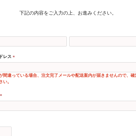
下記の内容をご入力の上、お進みください。
ドレス
(
必
が間違っている場合、注文完了メールや配送案内が届きませんので、確
須
さい。
)
(
必
須
)