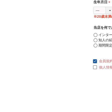
生年月日
(
必
※20歳未
須
)
当店を何で
インタ
知人の
期間限
会員規
個人情