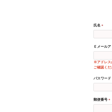
氏名
(
必
須
Ｅメールア
)
※アドレス
ご確認くだ
パスワード
郵便番号
(
必