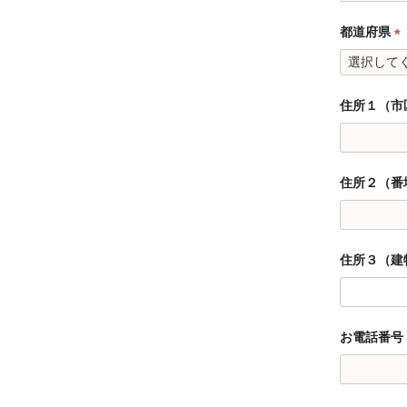
須
都道府県
)
(
必
須
住所１（市
)
住所２（番
住所３（建
お電話番号