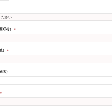
区町村）
(
必
須
地）
)
(
必
須
物名）
)
(
必
須